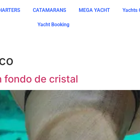
CHARTERS
CATAMARANS
MEGA YACHT
Yachts 
Yacht Booking
rco
 fondo de cristal