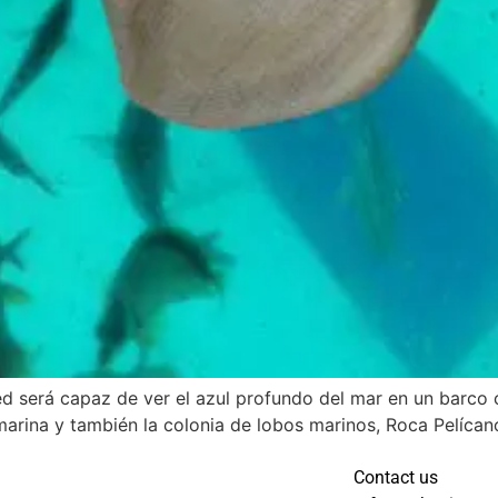
d será capaz de ver el azul profundo del mar en un barco c
 marina y también la colonia de lobos marinos, Roca Pelícano
Contact us