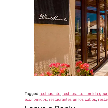
Tagged
restaurante
,
restaurante comida gou
economicos
,
restaurantes en los cabos
,
rest