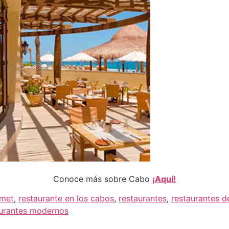
Conoce más sobre Cabo
¡Aquí!
rmet
,
restaurante en los cabos
,
restaurantes
,
restaurantes d
aurantes modernos