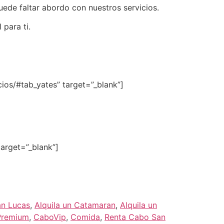
uede faltar abordo con nuestros servicios.
para ti.
cios/#tab_yates” target=”_blank”]
target=”_blank”]
an Lucas
,
Alquila un Catamaran
,
Alquila un
Premium
,
CaboVip
,
Comida
,
Renta Cabo San