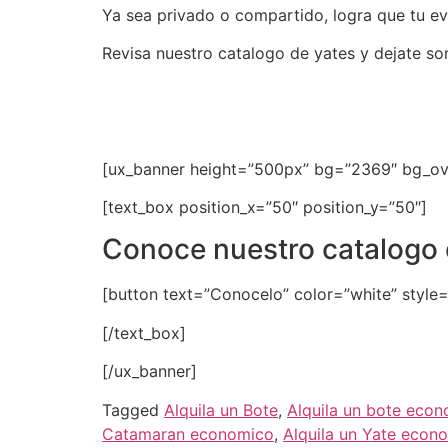
Ya sea privado o compartido, logra que tu eve
Revisa nuestro catalogo de yates y dejate sor
[ux_banner height=”500px” bg=”2369″ bg_overla
[text_box position_x=”50″ position_y=”50″]
Conoce nuestro catalogo 
[button text=”Conocelo” color=”white” style=”
[/text_box]
[/ux_banner]
Tagged
Alquila un Bote
,
Alquila un bote eco
Catamaran economico
,
Alquila un Yate econ