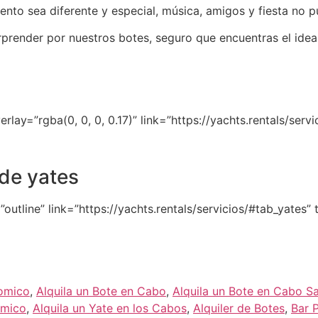
nto sea diferente y especial, música, amigos y fiesta no p
prender por nuestros botes, seguro que encuentras el ideal 
y=”rgba(0, 0, 0, 0.17)” link=”https://yachts.rentals/servi
de yates
outline” link=”https://yachts.rentals/servicios/#tab_yates” 
nomico
,
Alquila un Bote en Cabo
,
Alquila un Bote en Cabo S
omico
,
Alquila un Yate en los Cabos
,
Alquiler de Botes
,
Bar 